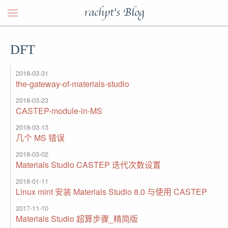
rachpt's Blog
DFT
2018-03-31
the-gateway-of-materials-studio
2018-03-23
CASTEP-module-in-MS
2018-03-13
几个 MS 错误
2018-03-02
Materials Studio CASTEP 迭代次数设置
2018-01-11
Linux mint 安装 Materials Studio 8.0 与使用 CASTEP
2017-11-10
Materials Studio 超算步骤_精简版